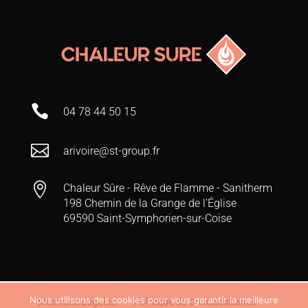

04 78 44 50 15

arivoire@st-group.fr

Chaleur Sûre - Rêve de Flamme - Sanitherm
198 Chemin de la Grange de l'Église
69590 Saint-Symphorien-sur-Coise
Nous utilisons des cookies pour vous garantir la meilleure
Mentions Légales
Politique de Confidentialité