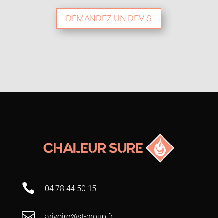
DEMANDEZ UN DEVIS

04 78 44 50 15

arivoire@st-group.fr