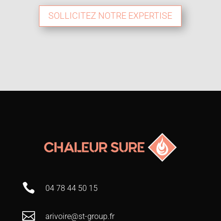
SOLLICITEZ NOTRE EXPERTISE

04 78 44 50 15

arivoire@st-group.fr