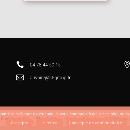

04 78 44 50 15

arivoire@st-group.fr
antir la meilleure expérience, si vous continuez à utiliser ce site, nou
 Confidentialité
Plan du Site
Création Site Internet | 842 Concep
-J'accepte-
-Je refuse-
| politique de confidentialité |