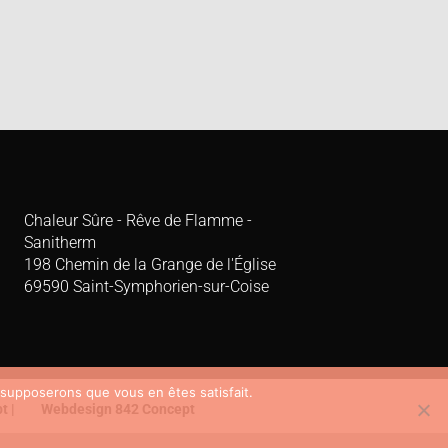

Chaleur Sûre - Rêve de Flamme -
Sanitherm
198 Chemin de la Grange de l'Église
69590 Saint-Symphorien-sur-Coise
s supposerons que vous en êtes satisfait.
t |
Webdesign 842 Concept