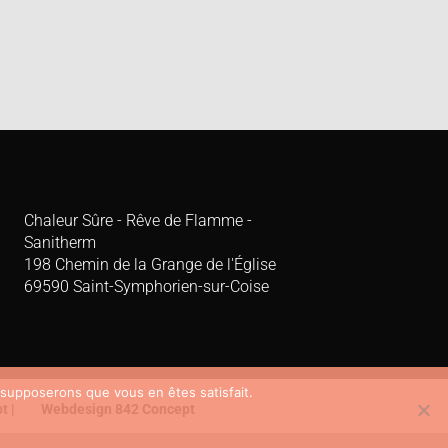

Chaleur Sûre - Rêve de Flamme -
Sanitherm
198 Chemin de la Grange de l'Église
69590 Saint-Symphorien-sur-Coise
s supposerons que vous en êtes satisfait.
t |
Webdesign 842 Concept