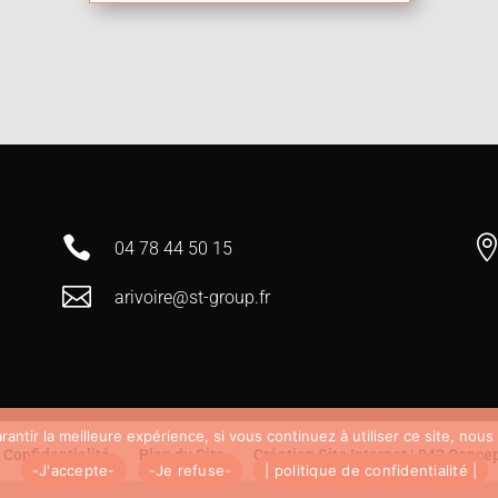

04 78 44 50 15

arivoire@st-group.fr
antir la meilleure expérience, si vous continuez à utiliser ce site, nou
 Confidentialité
Plan du Site
Création Site Internet | 842 Concep
-J'accepte-
-Je refuse-
| politique de confidentialité |