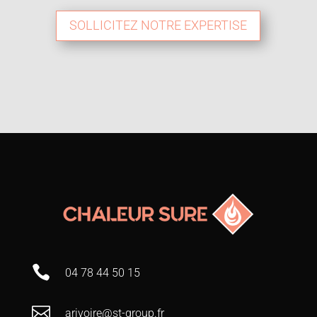
SOLLICITEZ NOTRE EXPERTISE

04 78 44 50 15

arivoire@st-group.fr