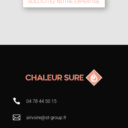
SOLLICITEZ NOTRE EXPERTISE

04 78 44 50 15

arivoire@st-group.fr