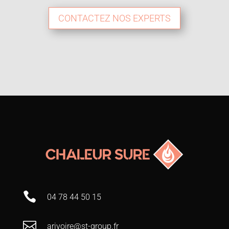
CONTACTEZ NOS EXPERTS

04 78 44 50 15

arivoire@st-group.fr