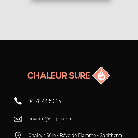

04 78 44 50 15

arivoire@st-group.fr

Chaleur Sûre - Rêve de Flamme - Sanitherm