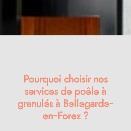
Pourquoi choisir nos
services de poêle à
granulés à Bellegarde-
en-Forez ?