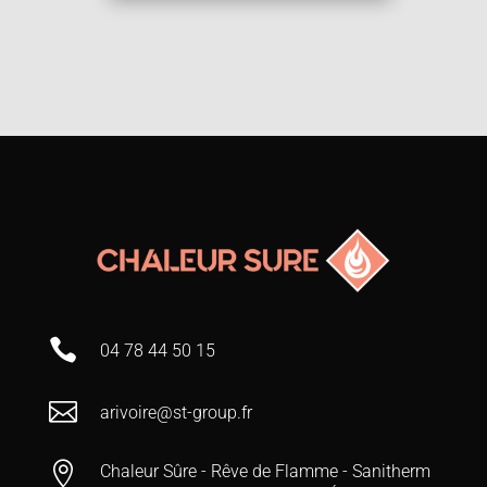

04 78 44 50 15

arivoire@st-group.fr

Chaleur Sûre - Rêve de Flamme - Sanitherm