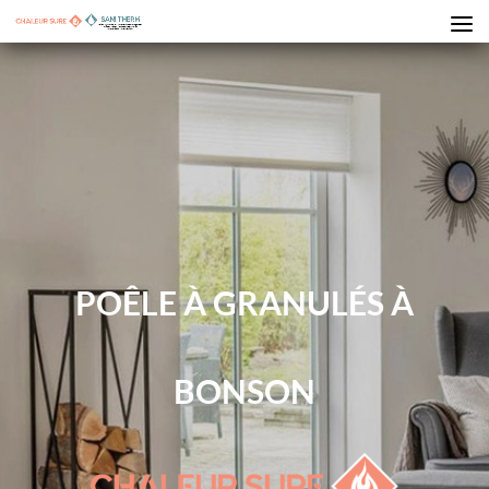
POÊLE À GRANULÉS À
BONSON