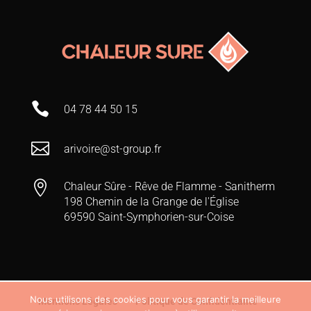

04 78 44 50 15

arivoire@st-group.fr

Chaleur Sûre - Rêve de Flamme - Sanitherm
198 Chemin de la Grange de l'Église
69590 Saint-Symphorien-sur-Coise
Nous utilisons des cookies pour vous garantir la meilleure
Mentions Légales
Politique de Confidentialité