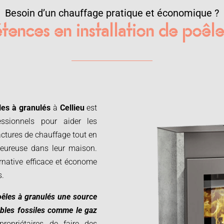
Besoin d’un chauffage pratique et économique ?
tences en installation de poêle
les à granulés
à
Cellieu
est
essionnels pour aider les
actures de chauffage tout en
leureuse dans leur maison.
rnative efficace et économe
s.
oêles à granulés une source
bles fossiles comme le gaz
ropriétaires de faire des