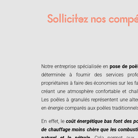
Sollicitez nos compé
Notre entreprise spécialisée en
pose de poê
déterminée à fournir des services prof
propriétaires à faire des économies sur les f
créant une atmosphère confortable et cha
Les poêles à granulés représentent une alte
en énergie comparés aux poêles traditionnel
En effet, le
coût énergétique bas font des p
de chauffage moins chère que les combusti
naturel et le pétrole
. Cela permet aux p