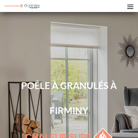
POÊLE À GRANULÉS À
FIRMINY