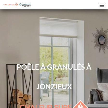
POÊLE À GRANULÉS À
JONZIEUX