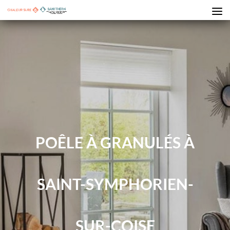
POÊLE À GRANULÉS À
SAINT-SYMPHORIEN-
SUR-COISE