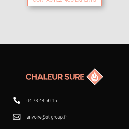

04 78 44 50 15

arivoire@st-group.fr