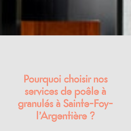
Pourquoi choisir nos
services de poêle à
granulés à Sainte-Foy-
l’Argentière ?